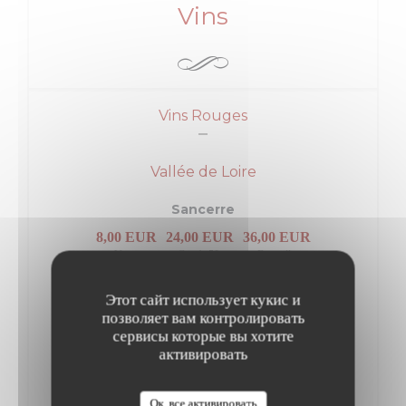
Vins
Vins Rouges
Vallée de Loire
Sancerre
8,00 EUR
24,00 EUR
36,00 EUR
Verre
Carafe 50.
Bouteille
“Le Grand Moulin“ Domaine Girault 2021
Этот сайт использует кукис и
позволяет вам контролировать
Beaujolais
сервисы которые вы хотите
активировать
Chénas
6,00 EUR
17,00 EUR
24,00 EUR
Verre
Carafe 50.
Bouteille
Ок, все активировать