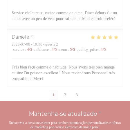
Service chaleureux, cusine comme.on aime. Diner dehors fut un
delice avec un peu de vent pour rafraichir. Mon endroit préféré.
Daniele
T
2026-07-08
- 19:30 - guests 2
service
:
4
/5
ambience
:
4
/5
menu
:
5
/5
quality_price
:
4
/5
Très bien reçu comme d habitude, Nous avons très bien mangé
cuisine Du poisson excellent ! Nous reviendrons Personnel très
sympathique Merci
1
2
3
Mantenha-se atualizado
*
Subscrever a nossa newsletter para receber comunicações personalizadas e ofertas
de marketing por correio eletrónico da nossa parte.