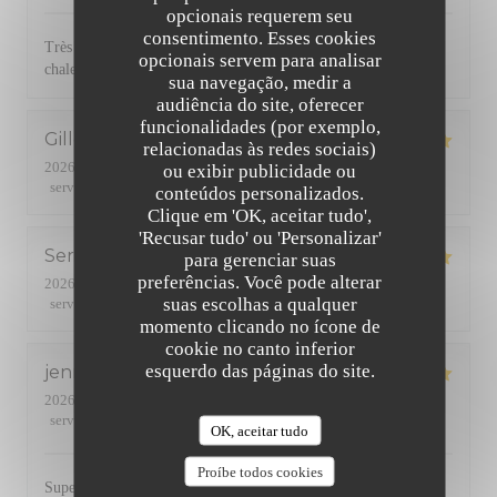
opcionais requerem seu
consentimento. Esses cookies
Très bonne cuisine avec des produits de qualité. Service
opcionais servem para analisar
chaleureux et efficace. Une référence dans le quartier
sua navegação, medir a
audiência do site, oferecer
funcionalidades (por exemplo,
Gilles
B
relacionadas às redes sociais)
2026-07-24
- 19:45 - guests 2
ou exibir publicidade ou
service
:
5
/5
ambience
:
5
/5
menu
:
5
/5
quality_price
:
5
/5
conteúdos personalizados.
Clique em 'OK, aceitar tudo',
'Recusar tudo' ou 'Personalizar'
Serge
R
para gerenciar suas
preferências. Você pode alterar
2026-07-24
- 20:15 - guests 2
suas escolhas a qualquer
service
:
5
/5
ambience
:
4
/5
menu
:
4
/5
quality_price
:
4
/5
momento clicando no ícone de
cookie no canto inferior
esquerdo das páginas do site.
jennifer
R
2026-07-23
- 20:00 - guests 4
service
:
5
/5
ambience
:
5
/5
menu
:
5
/5
quality_price
:
5
/5
OK, aceitar tudo
Proíbe todos cookies
Super accueil et très bonne cuisine.