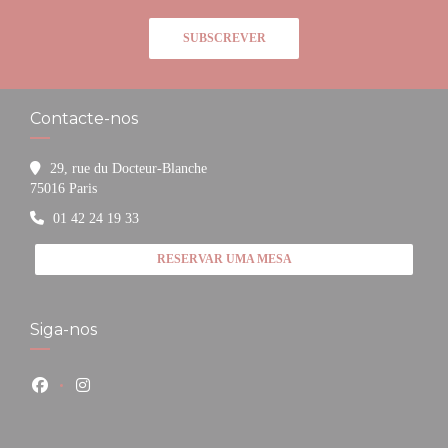
SUBSCREVER
Contacte-nos
29, rue du Docteur-Blanche
((abre numa nova janela))
75016 Paris
01 42 24 19 33
RESERVAR UMA MESA
Siga-nos
Facebook ((abre numa nova janela))
Instagram ((abre numa nova janela))