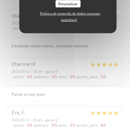
Personalizar
Política de proteção de dados pessoais
Stagiaire
P
undefined
2026-07-22
- 13:30 - guests 2
service
:
5
/5
ambience
:
5
/5
menu
:
5
/5
quality_price
:
5
/5
Excellente cuisine maison, personnel charmant
Étienne
M
2026-07-11
- 20:30 - guests 3
service
:
5
/5
ambience
:
5
/5
menu
:
5
/5
quality_price
:
5
/5
Parfait en tout point
Eric
F
2026-07-11
- 20:45 - guests 2
service
:
5
/5
ambience
:
5
/5
menu
:
5
/5
quality_price
:
4
/5