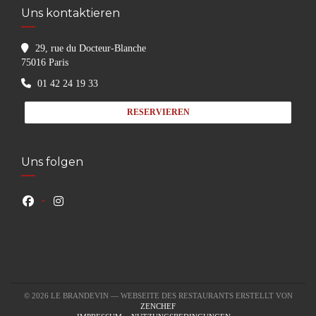
Uns kontaktieren
29, rue du Docteur-Blanche
((öffnet ein neues Fenster))
75016 Paris
01 42 24 19 33
RESERVIEREN
Uns folgen
Facebook ((öffnet ein neues Fenster))
Instagram ((öffnet ein neues Fenster))
© 2026 LE BRANDEVIN — WEBSEITE DES RESTAURANTS ERSTELLT VON
((ÖFFNET EIN NEUES FENSTER))
ZENCHEF