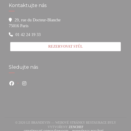
Kontaktujte nás
29, rue du Docteur-Blanche
((otevře se v novém okně))
75016 Paris
01 42 24 19 33
REZERVOVAT STŮL
Sledujte nás
Facebook ((otevře se v novém okně))
Instagram ((otevře se v novém okně))
© 2026 LE BRANDEVIN — WEBOVÉ STRÁNKY RESTAURACE BYLY
((OTEVŘE SE V NOVÉM OKNĚ)
VYTVOŘENY
ZENCHEF