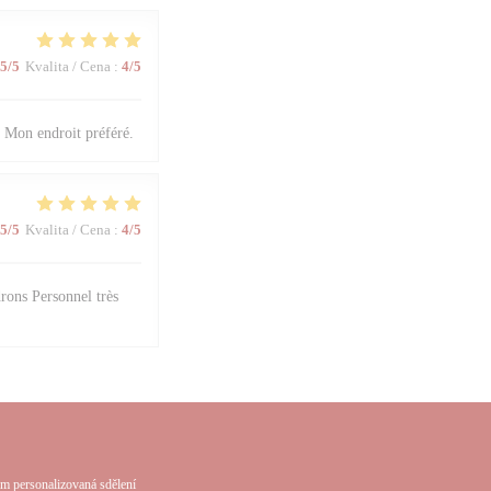
5
/5
Kvalita / Cena
:
4
/5
. Mon endroit préféré.
5
/5
Kvalita / Cena
:
4
/5
rons Personnel très
em personalizovaná sdělení