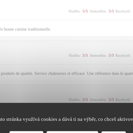
Služba
:
5
/5
Atmosféra
:
5
/5
Kuchyně
:
s bonne cuisine traditionnelle.
Služba
:
5
/5
Atmosféra
:
5
/5
Kuchyně
:
produits de qualité. Service chaleureux et efficace. Une référence dans le quart
Služba
:
5
/5
Atmosféra
:
5
/5
Kuchyně
:
ato stránka využívá cookies a dává ti na výběr, co chceš aktivov
Služba
:
5
/5
Atmosféra
:
4
/5
Kuchyně
: