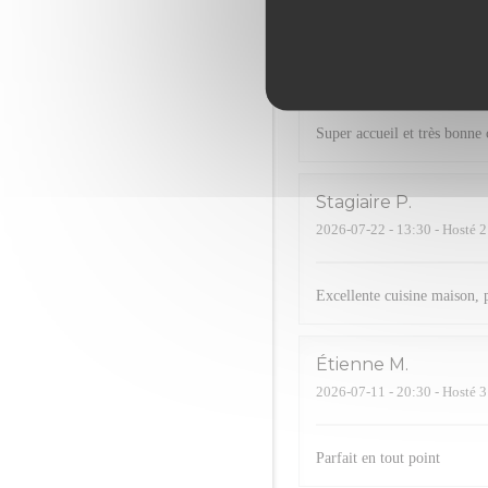
jennifer
R
2026-07-23
- 20:00 - Hosté 4
Super accueil et très bonne 
Stagiaire
P
2026-07-22
- 13:30 - Hosté 2
Excellente cuisine maison,
Étienne
M
2026-07-11
- 20:30 - Hosté 3
Parfait en tout point