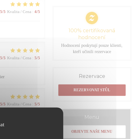
5
/5
Kvalita / Cena
:
4
/5
100% certifikovaná
hodnocení
Hodnocení poskytují pouze klienti,
kteří učinili rezervace
5
/5
Kvalita / Cena
:
5
/5
Rezervace
ier
REZERVOVAT STŮL
5
/5
Kvalita / Cena
:
5
/5
Menu
at
4
/5
Kvalita / Cena
:
4
/5
OBJEVTE NAŠE MENU