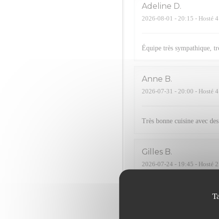
Adeline
D
2026-08-01
- 20:15 - Hosté 4
Équipe très sympathique, trè
Anne
B
2026-07-31
- 20:00 - Hosté 4
Très bonne cuisine avec des 
Gilles
B
2026-07-24
- 19:45 - Hosté 2
Serge
R
T
2026-07-24
- 20:15 - Hosté 2