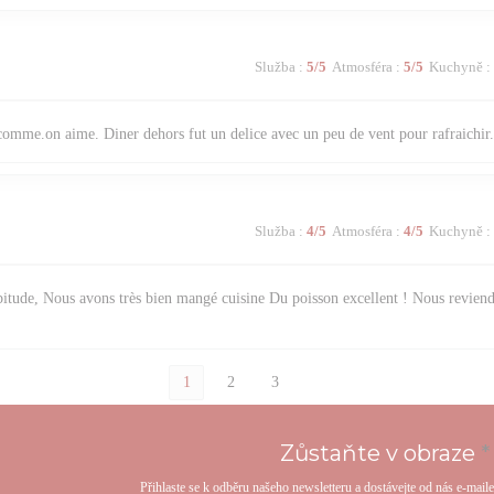
Služba
:
5
/5
Atmosféra
:
5
/5
Kuchyně
:
comme.on aime. Diner dehors fut un delice avec un peu de vent pour rafraichir
Služba
:
4
/5
Atmosféra
:
4
/5
Kuchyně
:
itude, Nous avons très bien mangé cuisine Du poisson excellent ! Nous reviend
1
2
3
Zůstaňte v obraze
*
Přihlaste se k odběru našeho newsletteru a dostávejte od nás e-mail