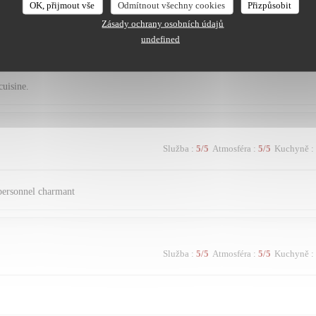
OK, přijmout vše
Odmítnout všechny cookies
Přizpůsobit
Zásady ochrany osobních údajů
undefined
Služba
:
5
/5
Atmosféra
:
5
/5
Kuchyně
:
cuisine.
Služba
:
5
/5
Atmosféra
:
5
/5
Kuchyně
:
 personnel charmant
Služba
:
5
/5
Atmosféra
:
5
/5
Kuchyně
: