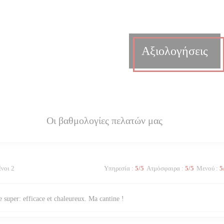
Αξιολογήσεις
Οι βαθμολογίες πελατών μας
ένοι 2
Υπηρεσία
:
5
/5
Ατμόσφαιρα
:
5
/5
Μενού
:
5
 super: efficace et chaleureux. Ma cantine !