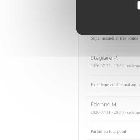
jennifer
R
2026-07-23
- 20:00 - καλεσμ
Super accueil et très bonne 
Stagiaire
P
2026-07-22
- 13:30 - καλεσμ
Excellente cuisine maison,
Étienne
M
2026-07-11
- 20:30 - καλεσμ
Parfait en tout point