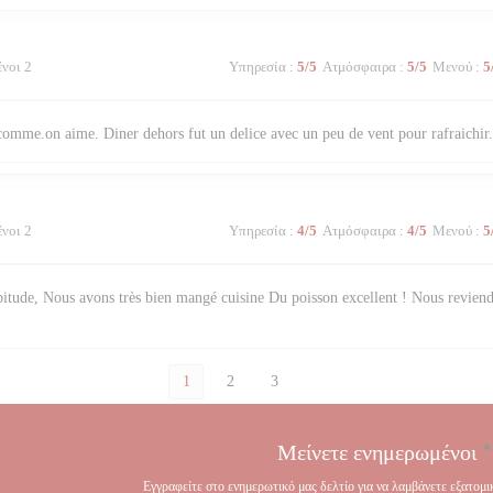
ένοι 2
Υπηρεσία
:
5
/5
Ατμόσφαιρα
:
5
/5
Μενού
:
5
comme.on aime. Diner dehors fut un delice avec un peu de vent pour rafraichir
ένοι 2
Υπηρεσία
:
4
/5
Ατμόσφαιρα
:
4
/5
Μενού
:
5
itude, Nous avons très bien mangé cuisine Du poisson excellent ! Nous reviend
1
2
3
Μείνετε ενημερωμένοι
*
Εγγραφείτε στο ενημερωτικό μας δελτίο για να λαμβάνετε εξατομικ