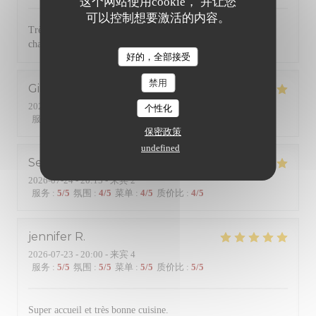
这个网站使用cookie， 并让您
可以控制想要激活的内容。
Très bonne cuisine avec des produits de qualité. Service
chaleureux et efficace. Une référence dans le quartier
好的，全部接受
禁用
Gilles
B
2026-07-24
- 19:45 - 来宾 2
个性化
服务
:
5
/5
氛围
:
5
/5
菜单
:
5
/5
质价比
:
5
/5
保密政策
undefined
Serge
R
2026-07-24
- 20:15 - 来宾 2
服务
:
5
/5
氛围
:
4
/5
菜单
:
4
/5
质价比
:
4
/5
jennifer
R
2026-07-23
- 20:00 - 来宾 4
服务
:
5
/5
氛围
:
5
/5
菜单
:
5
/5
质价比
:
5
/5
Super accueil et très bonne cuisine.