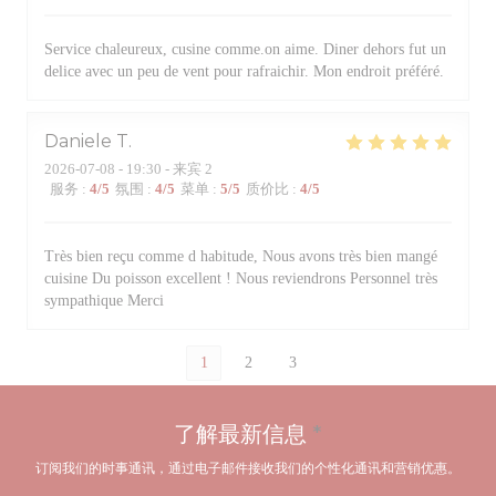
Service chaleureux, cusine comme.on aime. Diner dehors fut un
delice avec un peu de vent pour rafraichir. Mon endroit préféré.
Daniele
T
2026-07-08
- 19:30 - 来宾 2
服务
:
4
/5
氛围
:
4
/5
菜单
:
5
/5
质价比
:
4
/5
Très bien reçu comme d habitude, Nous avons très bien mangé
cuisine Du poisson excellent ! Nous reviendrons Personnel très
sympathique Merci
1
2
3
了解最新信息
*
订阅我们的时事通讯，通过电子邮件接收我们的个性化通讯和营销优惠。