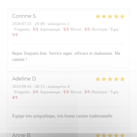
Corinne
S
2026-07-31
- 20:00 - καλεσμένοι 2
Υπηρεσία
:
5
/5
Ατμόσφαιρα
:
5
/5
Μενού
:
5
/5
Ποιότητα / Τιμή
:
5
/5
Repas Toujours bon. Service super: efficace et chaleureux. Ma
cantine !
Adeline
D
2026-08-01
- 20:15 - καλεσμένοι 4
Υπηρεσία
:
5
/5
Ατμόσφαιρα
:
5
/5
Μενού
:
5
/5
Ποιότητα / Τιμή
:
4
/5
Équipe très sympathique, très bonne cuisine traditionnelle.
Anne
B