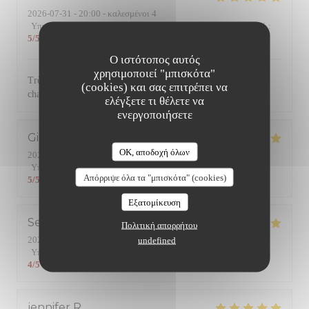
2026-07-31
- 20:00 - καλεσμένοι 4
Υπηρεσία
:
5
/5
Ατμόσφαιρα
:
5
/5
Μενού
:
5
/5
Ποιότητα / Τιμή
:
5
/5
Ο ιστότοπος αυτός
χρησιμοποιεί "μπισκότα"
Très bonne cuisine avec des produits de qualité. Service
(cookies) και σας επιτρέπει να
chaleureux et efficace. Une référence dans le quartier
ελέγξετε τι θέλετε να
ενεργοποιήσετε
Gilles
B
OK, αποδοχή όλων
2026-07-24
- 19:45 - καλεσμένοι 2
Υπηρεσία
:
5
/5
Ατμόσφαιρα
:
5
/5
Μενού
:
5
/5
Ποιότητα / Τιμή
:
Απόρριψε όλα τα "μπισκότα" (cookies)
5
/5
Εξατομίκευση
Serge
R
Πολιτική απορρήτου
2026-07-24
- 20:15 - καλεσμένοι 2
undefined
Υπηρεσία
:
5
/5
Ατμόσφαιρα
:
4
/5
Μενού
:
4
/5
Ποιότητα / Τιμή
:
4
/5
jennifer
R