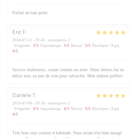
Parfait en tout point
Eric
F
2026-07-11
- 20:45 - καλεσμένοι 2
Υπηρεσία
:
5
/5
Ατμόσφαιρα
:
5
/5
Μενού
:
5
/5
Ποιότητα / Τιμή
:
4
/5
Service chaleureux, cusine comme.on aime. Diner dehors fut un
delice avec un peu de vent pour rafraichir. Mon endroit préféré.
Daniele
T
2026-07-08
- 19:30 - καλεσμένοι 2
Υπηρεσία
:
4
/5
Ατμόσφαιρα
:
4
/5
Μενού
:
5
/5
Ποιότητα / Τιμή
:
4
/5
Très bien reçu comme d habitude, Nous avons très bien mangé