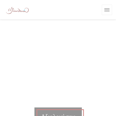
Πίνακας διαχείρισης "Μπισκότων" (Cookies)