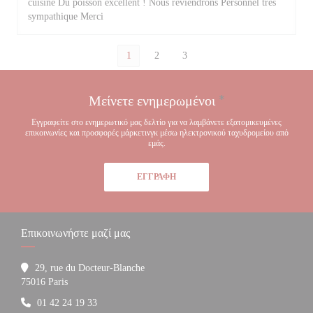
cuisine Du poisson excellent ! Nous reviendrons Personnel très
sympathique Merci
1
2
3
Μείνετε ενημερωμένοι
*
Εγγραφείτε στο ενημερωτικό μας δελτίο για να λαμβάνετε εξατομικευμένες
επικοινωνίες και προσφορές μάρκετινγκ μέσω ηλεκτρονικού ταχυδρομείου από
εμάς.
ΕΓΓΡΑΦΉ
Επικοινωνήστε μαζί μας
29, rue du Docteur-Blanche
((ανοίγει σε νέο παράθυρο))
75016 Paris
01 42 24 19 33