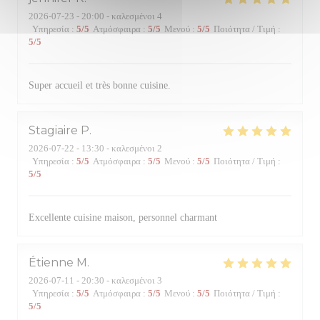
2026-07-23
- 20:00 - καλεσμένοι 4
Υπηρεσία
:
5
/5
Ατμόσφαιρα
:
5
/5
Μενού
:
5
/5
Ποιότητα / Τιμή
:
5
/5
Super accueil et très bonne cuisine.
Stagiaire
P
2026-07-22
- 13:30 - καλεσμένοι 2
Υπηρεσία
:
5
/5
Ατμόσφαιρα
:
5
/5
Μενού
:
5
/5
Ποιότητα / Τιμή
:
5
/5
Excellente cuisine maison, personnel charmant
Étienne
M
2026-07-11
- 20:30 - καλεσμένοι 3
Υπηρεσία
:
5
/5
Ατμόσφαιρα
:
5
/5
Μενού
:
5
/5
Ποιότητα / Τιμή
:
5
/5