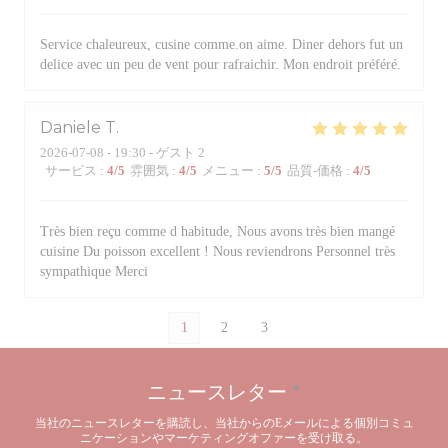
Service chaleureux, cusine comme.on aime. Diner dehors fut un
delice avec un peu de vent pour rafraichir. Mon endroit préféré.
Daniele
T
2026-07-08
- 19:30 - ゲスト 2
サービス
:
4
/5
雰囲気
:
4
/5
メニュー
:
5
/5
品質-価格
:
4
/5
Très bien reçu comme d habitude, Nous avons très bien mangé
cuisine Du poisson excellent ! Nous reviendrons Personnel très
sympathique Merci
1
2
3
ニュースレター
*
当社のニュースレターを購読し、当社からのEメールによる個別コミュ
ニケーションやマーケティングオファーを受け取る。