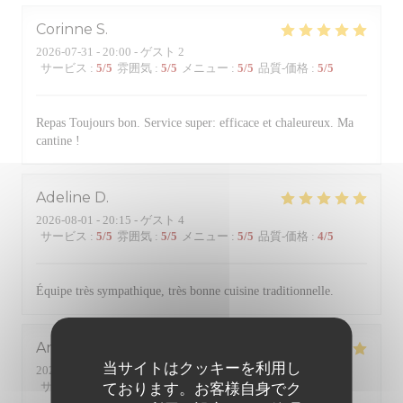
Corinne
S
2026-07-31
- 20:00 - ゲスト 2
サービス
:
5
/5
雰囲気
:
5
/5
メニュー
:
5
/5
品質-価格
:
5
/5
Repas Toujours bon. Service super: efficace et chaleureux. Ma
cantine !
Adeline
D
2026-08-01
- 20:15 - ゲスト 4
サービス
:
5
/5
雰囲気
:
5
/5
メニュー
:
5
/5
品質-価格
:
4
/5
Équipe très sympathique, très bonne cuisine traditionnelle.
Anne
B
当サイトはクッキーを利用し
2026-07-31
- 20:00 - ゲスト 4
サービス
:
5
/5
雰囲気
:
5
/5
メニュー
:
5
/5
品質-価格
:
5
/5
ております。お客様自身でク