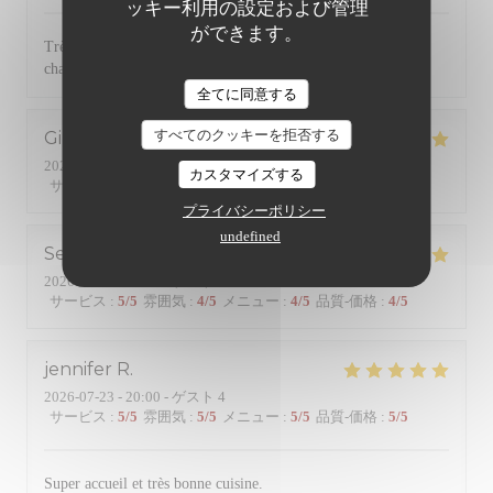
ッキー利用の設定および管理
ができます。
Très bonne cuisine avec des produits de qualité. Service
chaleureux et efficace. Une référence dans le quartier
全てに同意する
すべてのクッキーを拒否する
Gilles
B
2026-07-24
- 19:45 - ゲスト 2
カスタマイズする
サービス
:
5
/5
雰囲気
:
5
/5
メニュー
:
5
/5
品質-価格
:
5
/5
プライバシーポリシー
undefined
Serge
R
2026-07-24
- 20:15 - ゲスト 2
サービス
:
5
/5
雰囲気
:
4
/5
メニュー
:
4
/5
品質-価格
:
4
/5
jennifer
R
2026-07-23
- 20:00 - ゲスト 4
サービス
:
5
/5
雰囲気
:
5
/5
メニュー
:
5
/5
品質-価格
:
5
/5
Super accueil et très bonne cuisine.