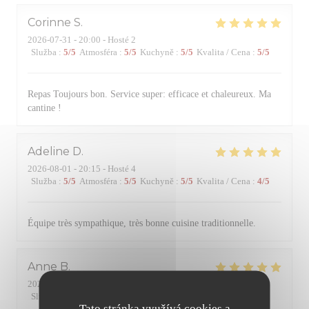
Corinne
S
2026-07-31
- 20:00 - Hosté 2
Služba
:
5
/5
Atmosféra
:
5
/5
Kuchyně
:
5
/5
Kvalita / Cena
:
5
/5
Repas Toujours bon. Service super: efficace et chaleureux. Ma
cantine !
Adeline
D
2026-08-01
- 20:15 - Hosté 4
Služba
:
5
/5
Atmosféra
:
5
/5
Kuchyně
:
5
/5
Kvalita / Cena
:
4
/5
Équipe très sympathique, très bonne cuisine traditionnelle.
Anne
B
2026-07-31
- 20:00 - Hosté 4
Služba
:
5
/5
Atmosféra
:
5
/5
Kuchyně
:
5
/5
Kvalita / Cena
:
5
/5
Tato stránka využívá cookies a