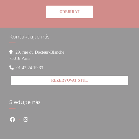
ODEBÍRAT
Kontaktujte nás
29, rue du Docteur-Blanche
((otevře se v novém okně))
75016 Paris
01 42 24 19 33
REZERVOVAT STŮL
Sledujte nás
Facebook ((otevře se v novém okně))
Instagram ((otevře se v novém okně))