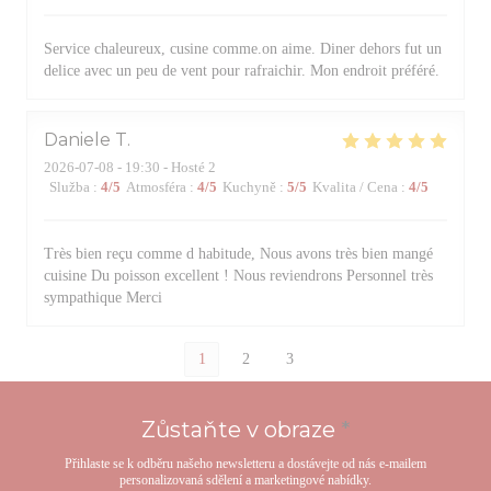
Service chaleureux, cusine comme.on aime. Diner dehors fut un
delice avec un peu de vent pour rafraichir. Mon endroit préféré.
Daniele
T
2026-07-08
- 19:30 - Hosté 2
Služba
:
4
/5
Atmosféra
:
4
/5
Kuchyně
:
5
/5
Kvalita / Cena
:
4
/5
Très bien reçu comme d habitude, Nous avons très bien mangé
cuisine Du poisson excellent ! Nous reviendrons Personnel très
sympathique Merci
1
2
3
Zůstaňte v obraze
*
Přihlaste se k odběru našeho newsletteru a dostávejte od nás e-mailem
personalizovaná sdělení a marketingové nabídky.