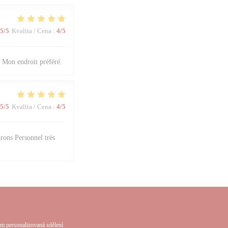
5
/5
Kvalita / Cena
:
4
/5
. Mon endroit préféré.
5
/5
Kvalita / Cena
:
4
/5
rons Personnel très
em personalizovaná sdělení