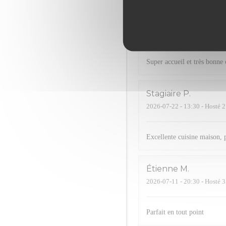
jennifer
R
2026-07-23
- 20:00 - Hosté 4
Super accueil et très bonne 
Stagiaire
P
2026-07-22
- 13:30 - Hosté 2
Excellente cuisine maison,
Étienne
M
2026-07-11
- 20:30 - Hosté 3
Parfait en tout point