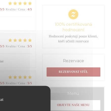
5
/5
Kvalita / Cena
:
4
/5
100% certifikovaná
hodnocení
Hodnocení poskytují pouze klienti,
kteří učinili rezervace
5
/5
Kvalita / Cena
:
5
/5
Rezervace
ier
REZERVOVAT STŮL
5
/5
Kvalita / Cena
:
5
/5
Menu
at
4
/5
Kvalita / Cena
:
4
/5
OBJEVTE NAŠE MENU