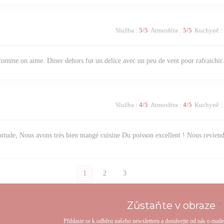
Služba
:
5
/5
Atmosféra
:
5
/5
Kuchyně
:
comme.on aime. Diner dehors fut un delice avec un peu de vent pour rafraichir
Služba
:
4
/5
Atmosféra
:
4
/5
Kuchyně
:
itude, Nous avons très bien mangé cuisine Du poisson excellent ! Nous reviend
1
2
3
Zůstaňte v obraze
*
Přihlaste se k odběru našeho newsletteru a dostávejte od nás e-mail