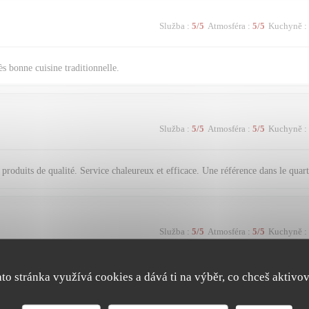
Služba
:
5
/5
Atmosféra
:
5
/5
Kuchyně
:
s bonne cuisine traditionnelle.
Služba
:
5
/5
Atmosféra
:
5
/5
Kuchyně
:
produits de qualité. Service chaleureux et efficace. Une référence dans le quart
Služba
:
5
/5
Atmosféra
:
5
/5
Kuchyně
:
ato stránka využívá cookies a dává ti na výběr, co chceš aktivov
Služba
:
5
/5
Atmosféra
:
4
/5
Kuchyně
: