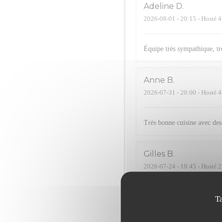
Adeline
D
2026-08-01
- 20:15 - Hosté 4
Équipe très sympathique, trè
Anne
B
2026-07-31
- 20:00 - Hosté 4
Très bonne cuisine avec des 
Gilles
B
2026-07-24
- 19:45 - Hosté 2
Serge
R
T
2026-07-24
- 20:15 - Hosté 2