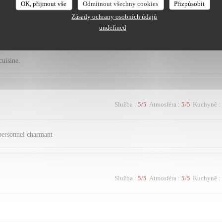
OK, přijmout vše
Odmítnout všechny cookies
Přizpůsobit
Zásady ochrany osobních údajů
undefined
Služba
:
5
/5
Atmosféra
:
5
/5
Kuchyně
:
cuisine.
Služba
:
5
/5
Atmosféra
:
5
/5
Kuchyně
:
 personnel charmant
Služba
:
5
/5
Atmosféra
:
5
/5
Kuchyně
: