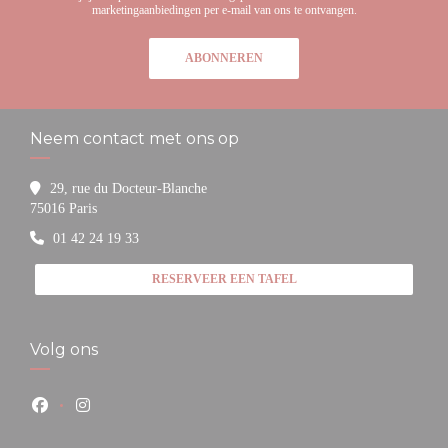
marketingaanbiedingen per e-mail van ons te ontvangen.
ABONNEREN
Neem contact met ons op
29, rue du Docteur-Blanche
((opent in een nieuw venster))
75016 Paris
01 42 24 19 33
RESERVEER EEN TAFEL
Volg ons
Facebook ((opent in een nieuw venster))
Instagram ((opent in een nieuw venster))