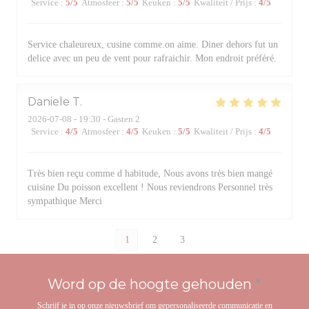
Service
:
5
/5
Atmosfeer
:
5
/5
Keuken
:
5
/5
Kwaliteit / Prijs
:
4
/5
Service chaleureux, cusine comme.on aime. Diner dehors fut un
delice avec un peu de vent pour rafraichir. Mon endroit préféré.
Daniele
T
2026-07-08
- 19:30 - Gasten 2
Service
:
4
/5
Atmosfeer
:
4
/5
Keuken
:
5
/5
Kwaliteit / Prijs
:
4
/5
Très bien reçu comme d habitude, Nous avons très bien mangé
cuisine Du poisson excellent ! Nous reviendrons Personnel très
sympathique Merci
1
2
3
Word op de hoogte gehouden
*
Schrijf je in op onze nieuwsbrief om gepersonaliseerde communicatie en