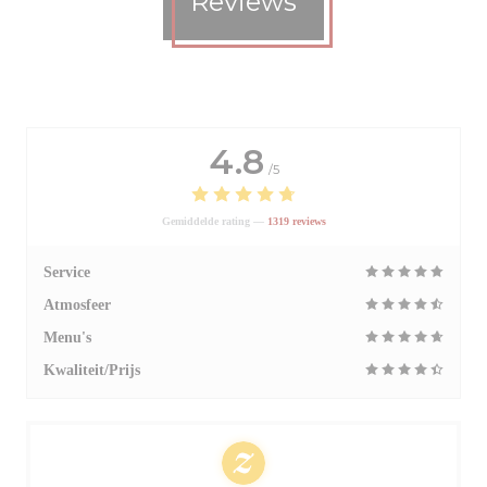
Reviews
4.8
/5
Gemiddelde rating —
1319 reviews
Service
Atmosfeer
Menu's
Kwaliteit/Prijs