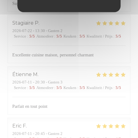
Super accueil et très bonne cuisine.
Stagiaire
P
2026-07-22
- 13:30 - Gasten 2
Service
:
5
/5
Atmosfeer
:
5
/5
Keuken
:
5
/5
Kwaliteit / Prijs
:
5
/5
Excellente cuisine maison, personnel charmant
Étienne
M
2026-07-11
- 20:30 - Gasten 3
Service
:
5
/5
Atmosfeer
:
5
/5
Keuken
:
5
/5
Kwaliteit / Prijs
:
5
/5
Parfait en tout point
Eric
F
2026-07-11
- 20:45 - Gasten 2