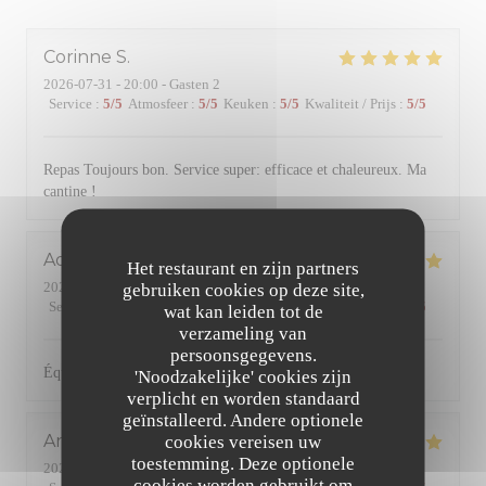
Corinne
S
2026-07-31
- 20:00 - Gasten 2
Service
:
5
/5
Atmosfeer
:
5
/5
Keuken
:
5
/5
Kwaliteit / Prijs
:
5
/5
Repas Toujours bon. Service super: efficace et chaleureux. Ma
cantine !
Adeline
D
Het restaurant en zijn partners
2026-08-01
- 20:15 - Gasten 4
gebruiken cookies op deze site,
Service
:
5
/5
Atmosfeer
:
5
/5
Keuken
:
5
/5
Kwaliteit / Prijs
:
4
/5
wat kan leiden tot de
verzameling van
persoonsgegevens.
Équipe très sympathique, très bonne cuisine traditionnelle.
'Noodzakelijke' cookies zijn
verplicht en worden standaard
geïnstalleerd. Andere optionele
Anne
B
cookies vereisen uw
toestemming. Deze optionele
2026-07-31
- 20:00 - Gasten 4
cookies worden gebruikt om