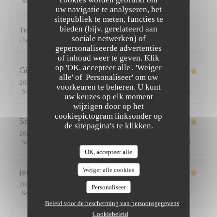
Service
:
5
/5
Atmosfeer
:
5
/5
Keuken
:
5
/5
Kwaliteit / Prijs
:
5
/5
uw navigatie te analyseren, het
sitepubliek te meten, functies te
bieden (bijv. gerelateerd aan
Très bonne cuisine avec des produits de qualité. Service
sociale netwerken) of
chaleureux et efficace. Une référence dans le quartier
gepersonaliseerde advertenties
of inhoud weer te geven. Klik
op 'OK, accepteer alle', 'Weiger
Gilles
B
alle' of 'Personaliseer' om uw
2026-07-24
- 19:45 - Gasten 2
voorkeuren te beheren. U kunt
Service
:
5
/5
Atmosfeer
:
5
/5
Keuken
:
5
/5
Kwaliteit / Prijs
:
5
/5
uw keuzes op elk moment
wijzigen door op het
cookiepictogram linksonder op
Serge
R
de sitepagina's te klikken.
2026-07-24
- 20:15 - Gasten 2
Service
:
5
/5
Atmosfeer
:
4
/5
Keuken
:
4
/5
Kwaliteit / Prijs
:
4
/5
OK, accepteer alle
Weiger alle cookies
jennifer
R
2026-07-23
- 20:00 - Gasten 4
Personaliseer
Service
:
5
/5
Atmosfeer
:
5
/5
Keuken
:
5
/5
Kwaliteit / Prijs
:
5
/5
Beleid voor de bescherming van persoonsgegevens
Cookiebeleid