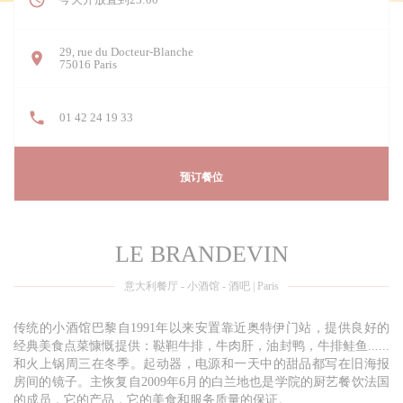
29, rue du Docteur-Blanche
((在新窗口中打开))
75016 Paris
01 42 24 19 33
预订餐位
LE BRANDEVIN
意大利餐厅 - 小酒馆 - 酒吧
|
Paris
传统的小酒馆巴黎自1991年以来安置靠近奥特伊门站，提供良好的
经典美食点菜慷慨提供：鞑靼牛排，牛肉肝，油封鸭，牛排鲑鱼......
和火上锅周三在冬季。起动器，电源和一天中的甜品都写在旧海报
房间的镜子。主恢复自2009年6月的白兰地也是学院的厨艺餐饮法国
的成员，它的产品，它的美食和服务质量的保证。