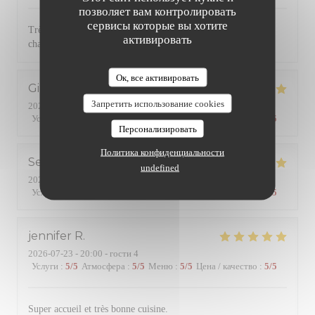
позволяет вам контролировать
сервисы которые вы хотите
Très bonne cuisine avec des produits de qualité. Service
активировать
chaleureux et efficace. Une référence dans le quartier
Ок, все активировать
Gilles
B
Запретить использование cookies
2026-07-24
- 19:45 - гости 2
Услуги
:
5
/5
Атмосфера
:
5
/5
Меню
:
5
/5
Цена / качество
:
5
/5
Персонализировать
Политика конфиденциальности
Serge
R
undefined
2026-07-24
- 20:15 - гости 2
Услуги
:
5
/5
Атмосфера
:
4
/5
Меню
:
4
/5
Цена / качество
:
4
/5
jennifer
R
2026-07-23
- 20:00 - гости 4
Услуги
:
5
/5
Атмосфера
:
5
/5
Меню
:
5
/5
Цена / качество
:
5
/5
Super accueil et très bonne cuisine.