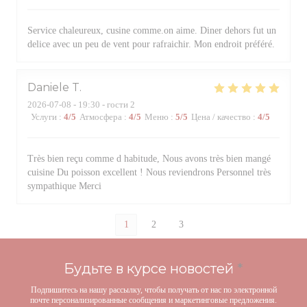
Service chaleureux, cusine comme.on aime. Diner dehors fut un
delice avec un peu de vent pour rafraichir. Mon endroit préféré.
Daniele
T
2026-07-08
- 19:30 - гости 2
Услуги
:
4
/5
Атмосфера
:
4
/5
Меню
:
5
/5
Цена / качество
:
4
/5
Très bien reçu comme d habitude, Nous avons très bien mangé
cuisine Du poisson excellent ! Nous reviendrons Personnel très
sympathique Merci
1
2
3
Будьте в курсе новостей
*
Подпишитесь на нашу рассылку, чтобы получать от нас по электронной
почте персонализированные сообщения и маркетинговые предложения.