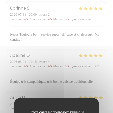
Corinne
S
2026-07-31
- 20:00 - гости 2
Услуги
:
5
/5
Атмосфера
:
5
/5
Меню
:
5
/5
Цена / качество
:
5
/5
Repas Toujours bon. Service super: efficace et chaleureux. Ma
cantine !
Adeline
D
2026-08-01
- 20:15 - гости 4
Услуги
:
5
/5
Атмосфера
:
5
/5
Меню
:
5
/5
Цена / качество
:
4
/5
Équipe très sympathique, très bonne cuisine traditionnelle.
Anne
B
2026-07-31
- 20:00 - гости 4
Услуги
:
5
/5
Атмосфера
:
5
/5
Меню
:
5
/5
Цена / качество
:
5
/5
Этот сайт использует кукис и