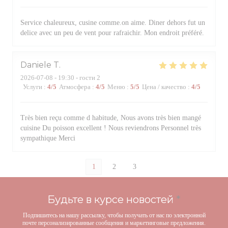
Service chaleureux, cusine comme.on aime. Diner dehors fut un
delice avec un peu de vent pour rafraichir. Mon endroit préféré.
Daniele
T
2026-07-08
- 19:30 - гости 2
Услуги
:
4
/5
Атмосфера
:
4
/5
Меню
:
5
/5
Цена / качество
:
4
/5
Très bien reçu comme d habitude, Nous avons très bien mangé
cuisine Du poisson excellent ! Nous reviendrons Personnel très
sympathique Merci
1
2
3
Будьте в курсе новостей
*
Подпишитесь на нашу рассылку, чтобы получать от нас по электронной
почте персонализированные сообщения и маркетинговые предложения.