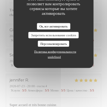
позволяет вам контролировать
сервисы которые вы хотите
Très bonne cuisine avec des produits de qualité. Service
активировать
chaleureux et efficace. Une référence dans le quartier
Ок, все активировать
Gilles
B
Запретить использование cookies
2026-07-24
- 19:45 - гости 2
Услуги
:
5
/5
Атмосфера
:
5
/5
Меню
:
5
/5
Цена / качество
:
5
/5
Персонализировать
Политика конфиденциальности
Serge
R
undefined
2026-07-24
- 20:15 - гости 2
Услуги
:
5
/5
Атмосфера
:
4
/5
Меню
:
4
/5
Цена / качество
:
4
/5
jennifer
R
2026-07-23
- 20:00 - гости 4
Услуги
:
5
/5
Атмосфера
:
5
/5
Меню
:
5
/5
Цена / качество
:
5
/5
Super accueil et très bonne cuisine.