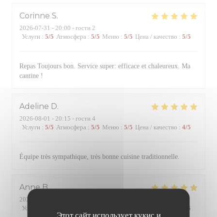
Corinne
S
2026-07-31
- 20:00 - гости 2
Услуги
:
5
/5
Атмосфера
:
5
/5
Меню
:
5
/5
Цена / качество
:
5
/5
Repas Toujours bon. Service super: efficace et chaleureux. Ma
cantine !
Adeline
D
2026-08-01
- 20:15 - гости 4
Услуги
:
5
/5
Атмосфера
:
5
/5
Меню
:
5
/5
Цена / качество
:
4
/5
Équipe très sympathique, très bonne cuisine traditionnelle.
Anne
B
2026-07-31
- 20:00 - гости 4
Услуги
:
5
/5
Атмосфера
:
5
/5
Меню
:
5
/5
Цена / качество
:
5
/5
Этот сайт использует кукис и