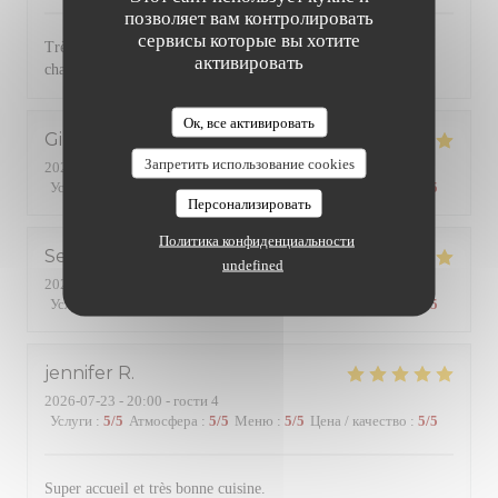
позволяет вам контролировать
сервисы которые вы хотите
Très bonne cuisine avec des produits de qualité. Service
активировать
chaleureux et efficace. Une référence dans le quartier
Ок, все активировать
Gilles
B
Запретить использование cookies
2026-07-24
- 19:45 - гости 2
Услуги
:
5
/5
Атмосфера
:
5
/5
Меню
:
5
/5
Цена / качество
:
5
/5
Персонализировать
Политика конфиденциальности
Serge
R
undefined
2026-07-24
- 20:15 - гости 2
Услуги
:
5
/5
Атмосфера
:
4
/5
Меню
:
4
/5
Цена / качество
:
4
/5
jennifer
R
2026-07-23
- 20:00 - гости 4
Услуги
:
5
/5
Атмосфера
:
5
/5
Меню
:
5
/5
Цена / качество
:
5
/5
Super accueil et très bonne cuisine.