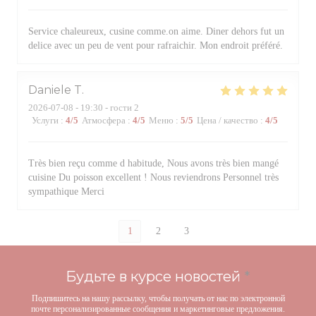
Service chaleureux, cusine comme.on aime. Diner dehors fut un
delice avec un peu de vent pour rafraichir. Mon endroit préféré.
Daniele
T
2026-07-08
- 19:30 - гости 2
Услуги
:
4
/5
Атмосфера
:
4
/5
Меню
:
5
/5
Цена / качество
:
4
/5
Très bien reçu comme d habitude, Nous avons très bien mangé
cuisine Du poisson excellent ! Nous reviendrons Personnel très
sympathique Merci
1
2
3
Будьте в курсе новостей
*
Подпишитесь на нашу рассылку, чтобы получать от нас по электронной
почте персонализированные сообщения и маркетинговые предложения.