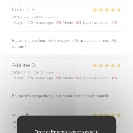
Corinne
S
2026-07-31
- 20:00 - гости 2
Услуги
:
5
/5
Атмосфера
:
5
/5
Меню
:
5
/5
Цена / качество
:
5
/5
Repas Toujours bon. Service super: efficace et chaleureux. Ma
cantine !
Adeline
D
2026-08-01
- 20:15 - гости 4
Услуги
:
5
/5
Атмосфера
:
5
/5
Меню
:
5
/5
Цена / качество
:
4
/5
Équipe très sympathique, très bonne cuisine traditionnelle.
Anne
B
2026-07-31
- 20:00 - гости 4
Услуги
:
5
/5
Атмосфера
:
5
/5
Меню
:
5
/5
Цена / качество
:
5
/5
Этот сайт использует кукис и