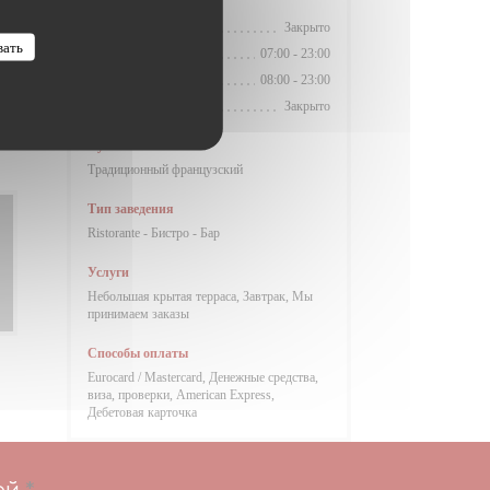
Часы работы
Понедельник
Закрыто
вать
В�
-
П�
07:00 - 23:00
Суббота
08:00 - 23:00
Воскресенье
Закрыто
Кухня
Традиционный французский
Тип заведения
Ristorante - Бистро - Бар
Услуги
Небольшая крытая терраса, Завтрак, Мы
принимаем заказы
Способы оплаты
Eurocard / Mastercard, Денежные средства,
виза, проверки, American Express,
Дебетовая карточка