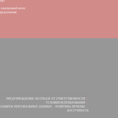
тей
*
 электронной почте
предложения.
окне))
новом окне))
 ОКНЕ))
ПРЕДУПРЕЖДЕНИЕ ОБ ОТКАЗЕ ОТ ОТВЕТСТВЕННОСТИ
((ОТКРЫВАЕТСЯ В НОВОМ ОКНЕ))
УСЛОВИЯ ИСПОЛЬЗОВАНИЯ
((ОТКРЫВАЕТСЯ В НОВОМ ОКНЕ))
 ЗАЩИТЫ ПЕРСОНАЛЬНЫХ ДАННЫХ
ПОЛИТИКА ПЕЧЕНЬЕ
((ОТКРЫВАЕТСЯ В НОВОМ ОКНЕ))
((ОТКРЫВАЕТСЯ В НОВОМ ОКНЕ)
ДОСТУПНОСТЬ
((ОТКРЫВАЕТСЯ В НОВОМ О