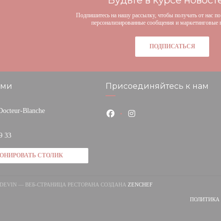
Будьте в курсе новос
Подпишитесь на нашу рассылку, чтобы получать от нас по
персонализированные сообщения и маркетинговые 
ПОДПИСАТЬСЯ
ами
Присоединяйтесь к нам
 Docteur-Blanche
Facebook ((открывается в новом 
Instagram ((открывается в 
ткрывается в новом окне))
9 33
РОНИРОВАТЬ СТОЛИК
((ОТКРЫВАЕТСЯ В НОВОМ
ANDEVIN — ВЕБ-СТРАНИЦА РЕСТОРАНА СОЗДАНА
ZENCHEF
ПОЛИТИКА