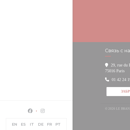
Связь с н
29, rue du
((о
75016 Paris
01 42 24 1
ЗАБ
© 2026 LE BR
Facebook ((открывается в новом окне))
Instagram ((открывается в новом окне))
EN
ES
IT
DE
FR
PT