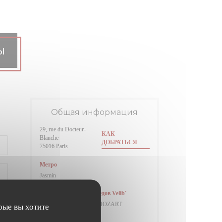
ы
Общая информация
29, rue du Docteur-
КАК
Blanche
ДОБРАТЬСЯ
((открывается в новом окне))
75016 Paris
Метро
Jasmin
Сеть проката велосипедов Velib'
Station n° 16027 79 AV MOZART
рые вы хотите