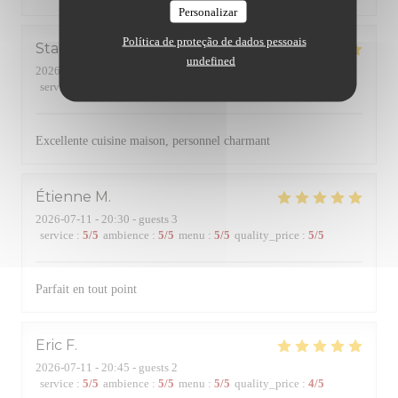
Personalizar
Política de proteção de dados pessoais
Stagiaire
P
undefined
2026-07-22
- 13:30 - guests 2
service
:
5
/5
ambience
:
5
/5
menu
:
5
/5
quality_price
:
5
/5
Excellente cuisine maison, personnel charmant
Étienne
M
2026-07-11
- 20:30 - guests 3
service
:
5
/5
ambience
:
5
/5
menu
:
5
/5
quality_price
:
5
/5
Parfait en tout point
Eric
F
2026-07-11
- 20:45 - guests 2
service
:
5
/5
ambience
:
5
/5
menu
:
5
/5
quality_price
:
4
/5