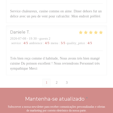
Service chaleureux, cusine comme.on aime. Diner dehors fut un
delice avec un peu de vent pour rafraichir. Mon endroit préféré.
Daniele
T
2026-07-08
- 19:30 - guests 2
service
:
4
/5
ambience
:
4
/5
menu
:
5
/5
quality_price
:
4
/5
Très bien reçu comme d habitude, Nous avons très bien mangé
cuisine Du poisson excellent ! Nous reviendrons Personnel très
sympathique Merci
1
2
3
Mantenha-se atualizado
*
Subscrever a nossa newsletter para receber comunicações personalizadas e ofertas
de marketing por correio eletrónico da nossa parte.