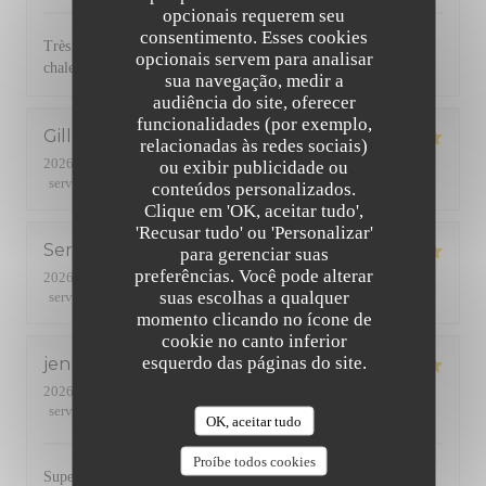
opcionais requerem seu
consentimento. Esses cookies
Très bonne cuisine avec des produits de qualité. Service
opcionais servem para analisar
chaleureux et efficace. Une référence dans le quartier
sua navegação, medir a
audiência do site, oferecer
funcionalidades (por exemplo,
Gilles
B
relacionadas às redes sociais)
2026-07-24
- 19:45 - guests 2
ou exibir publicidade ou
service
:
5
/5
ambience
:
5
/5
menu
:
5
/5
quality_price
:
5
/5
conteúdos personalizados.
Clique em 'OK, aceitar tudo',
'Recusar tudo' ou 'Personalizar'
Serge
R
para gerenciar suas
preferências. Você pode alterar
2026-07-24
- 20:15 - guests 2
suas escolhas a qualquer
service
:
5
/5
ambience
:
4
/5
menu
:
4
/5
quality_price
:
4
/5
momento clicando no ícone de
cookie no canto inferior
esquerdo das páginas do site.
jennifer
R
2026-07-23
- 20:00 - guests 4
service
:
5
/5
ambience
:
5
/5
menu
:
5
/5
quality_price
:
5
/5
OK, aceitar tudo
Proíbe todos cookies
Super accueil et très bonne cuisine.