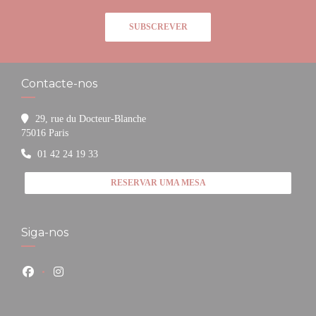
SUBSCREVER
Contacte-nos
29, rue du Docteur-Blanche
((abre numa nova janela))
75016 Paris
01 42 24 19 33
RESERVAR UMA MESA
Siga-nos
Facebook ((abre numa nova janela))
Instagram ((abre numa nova janela))