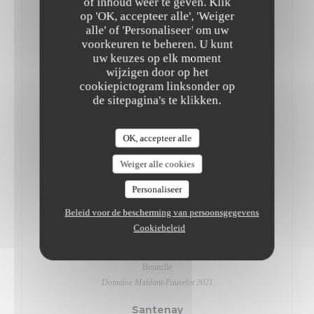
of inhoud weer te geven. Klik
“Cru du Beaujolais“ Rémy Benon 2020
op 'OK, accepteer alle', 'Weiger
alle' of 'Personaliseer' om uw
Côtes de Brouilly
voorkeuren te beheren. U kunt
uw keuzes op elk moment
8,00 EUR
24,00 EUR
36,00 EUR
wijzigen door op het
Verre
Carafe 50.
Bouteille
cookiepictogram linksonder op
Domaine du Pavillon des Chavannes 2021
de sitepagina's te klikken.
Bourgogne
OK, accepteer alle
Côte d'Or
Weiger alle cookies
52,00 EUR
Personaliseer
Bouteille
Domaine Vincent Jeanniard 2020
Beleid voor de bescherming van persoonsgegevens
Cookiebeleid
Chorey-lès-Beaune
55,00 EUR
Bouteille
Domaine Maldant-Pauvelot 2021
Santenay