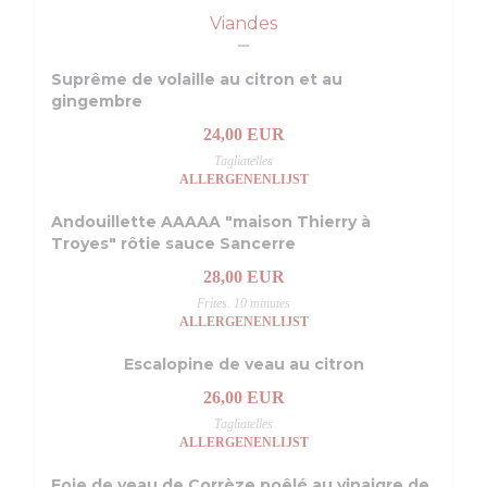
Viandes
Suprême de volaille au citron et au
gingembre
24,00 EUR
Tagliatelles
ALLERGENENLIJST
Andouillette AAAAA "maison Thierry à
Troyes" rôtie sauce Sancerre
28,00 EUR
Frites. 10 minutes
ALLERGENENLIJST
Escalopine de veau au citron
26,00 EUR
Tagliatelles
ALLERGENENLIJST
Foie de veau de Corrèze poêlé au vinaigre de