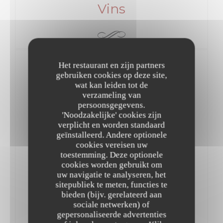
Vins
Vins Rouges
Het restaurant en zijn partners
gebruiken cookies op deze site,
wat kan leiden tot de
Vallée de Loire
verzameling van
persoonsgegevens.
'Noodzakelijke' cookies zijn
Sancerre
verplicht en worden standaard
8,00 EUR
24,00 EUR
36,00 EUR
geïnstalleerd. Andere optionele
Verre
Carafe 50.
Bouteille
cookies vereisen uw
“Le Grand Moulin“ Domaine Girault 2021
toestemming. Deze optionele
cookies worden gebruikt om
uw navigatie te analyseren, het
Beaujolais
sitepubliek te meten, functies te
bieden (bijv. gerelateerd aan
Chénas
sociale netwerken) of
6,00 EUR
17,00 EUR
24,00 EUR
gepersonaliseerde advertenties
Verre
Carafe 50.
Bouteille