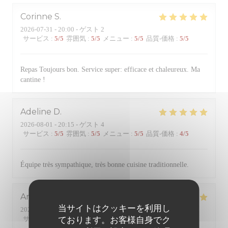
Corinne
S
2026-07-31
- 20:00 - ゲスト 2
サービス
:
5
/5
雰囲気
:
5
/5
メニュー
:
5
/5
品質-価格
:
5
/5
Repas Toujours bon. Service super: efficace et chaleureux. Ma
cantine !
Adeline
D
2026-08-01
- 20:15 - ゲスト 4
サービス
:
5
/5
雰囲気
:
5
/5
メニュー
:
5
/5
品質-価格
:
4
/5
Équipe très sympathique, très bonne cuisine traditionnelle.
Anne
B
当サイトはクッキーを利用し
2026-07-31
- 20:00 - ゲスト 4
サービス
:
5
/5
雰囲気
:
5
/5
メニュー
:
5
/5
品質-価格
:
5
/5
ております。お客様自身でク