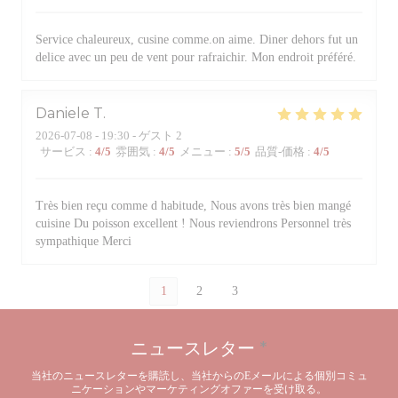
Service chaleureux, cusine comme.on aime. Diner dehors fut un
delice avec un peu de vent pour rafraichir. Mon endroit préféré.
Daniele
T
2026-07-08
- 19:30 - ゲスト 2
サービス
:
4
/5
雰囲気
:
4
/5
メニュー
:
5
/5
品質-価格
:
4
/5
Très bien reçu comme d habitude, Nous avons très bien mangé
cuisine Du poisson excellent ! Nous reviendrons Personnel très
sympathique Merci
1
2
3
ニュースレター
*
当社のニュースレターを購読し、当社からのEメールによる個別コミュ
ニケーションやマーケティングオファーを受け取る。