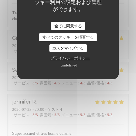
ッキー利用の設定および管理
ができます。
Très bonne cuisine avec des produits de qualité. Service
chaleureux et efficace. Une référence dans le quartier
全てに同意する
すべてのクッキーを拒否する
Gilles
B
2026-07-24
- 19:45 - ゲスト 2
カスタマイズする
サービス
:
5
/5
雰囲気
:
5
/5
メニュー
:
5
/5
品質-価格
:
5
/5
プライバシーポリシー
undefined
Serge
R
2026-07-24
- 20:15 - ゲスト 2
サービス
:
5
/5
雰囲気
:
4
/5
メニュー
:
4
/5
品質-価格
:
4
/5
jennifer
R
2026-07-23
- 20:00 - ゲスト 4
サービス
:
5
/5
雰囲気
:
5
/5
メニュー
:
5
/5
品質-価格
:
5
/5
Super accueil et très bonne cuisine.