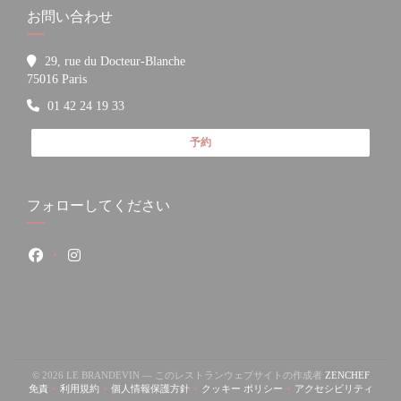
お問い合わせ
29, rue du Docteur-Blanche
((新しいウィンドウで開きます))
75016 Paris
01 42 24 19 33
予約
フォローしてください
Facebook ((新しいウィンドウで開きます))
Instagram ((新しいウィンドウで開きます))
いウィンドウで開きます))
((新しいウィンドウで開きます))
((新
© 2026 LE BRANDEVIN — このレストランウェブサイトの作成者
ZENCHEF
免責
利用規約
個人情報保護方針
クッキー ポリシー
アクセシビリティ
((新しいウィンドウで開きます))
((新しいウィンドウで開きます))
((新しいウィンドウで開きます))
((新しいウィンドウで開きます))
((新しいウィン