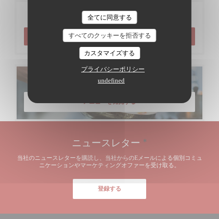
ご予約
全てに同意する
すべてのクッキーを拒否する
予約
カスタマイズする
プライバシーポリシー
メニュー
undefined
メニューを発見する
ニュースレター
*
当社のニュースレターを購読し、当社からのEメールによる個別コミュ
ニケーションやマーケティングオファーを受け取る。
登録する