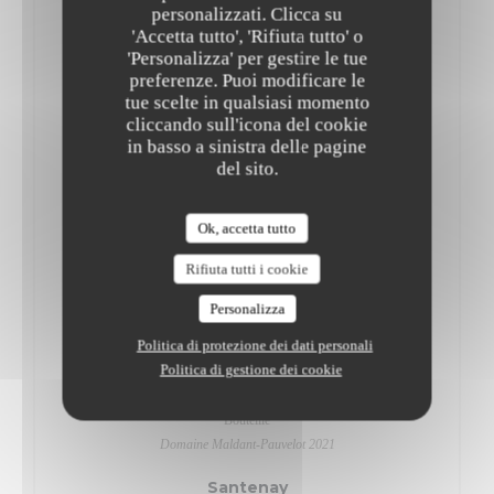
personalizzati. Clicca su
“Cru du Beaujolais“ Rémy Benon 2020
'Accetta tutto', 'Rifiuta tutto' o
'Personalizza' per gestire le tue
Côtes de Brouilly
preferenze. Puoi modificare le
8,00 EUR
24,00 EUR
36,00 EUR
tue scelte in qualsiasi momento
Verre
Carafe 50.
Bouteille
cliccando sull'icona del cookie
Domaine du Pavillon des Chavannes 2021
in basso a sinistra delle pagine
del sito.
Bourgogne
Ok, accetta tutto
Côte d'Or
Rifiuta tutti i cookie
52,00 EUR
Bouteille
Personalizza
Domaine Vincent Jeanniard 2020
Politica di protezione dei dati personali
Chorey-lès-Beaune
Politica di gestione dei cookie
55,00 EUR
Bouteille
Domaine Maldant-Pauvelot 2021
Santenay