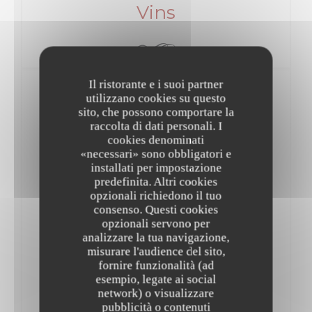
Vins
Il ristorante e i suoi partner
Vins Rouges
utilizzano cookies su questo
sito, che possono comportare la
raccolta di dati personali. I
Vallée de Loire
cookies denominati
«necessari» sono obbligatori e
Sancerre
installati per impostazione
predefinita. Altri cookies
8,00 EUR
24,00 EUR
36,00 EUR
opzionali richiedono il tuo
Verre
Carafe 50.
Bouteille
consenso. Questi cookies
“Le Grand Moulin“ Domaine Girault 2021
opzionali servono per
analizzare la tua navigazione,
Beaujolais
misurare l'audience del sito,
fornire funzionalità (ad
Chénas
esempio, legate ai social
network) o visualizzare
6,00 EUR
17,00 EUR
24,00 EUR
pubblicità o contenuti
Verre
Carafe 50.
Bouteille