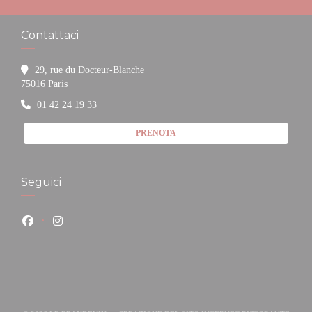
Contattaci
29, rue du Docteur-Blanche
((apre una nuova finestra))
75016 Paris
01 42 24 19 33
PRENOTA
Seguici
Facebook ((apre una nuova finestra))
Instagram ((apre una nuova finestra))