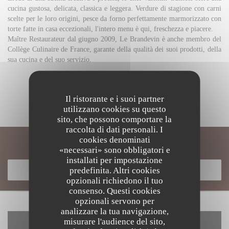
cucina gustosa, delicata, classica e leggera. Verdure di stagione con carni
scelte per le loro origini, pesce da forno perfettamente marmorizzato con
torte fatte in casa eccezionali, l'intero menu è qui, freschezza e piacere.
Maître Restaurateur dal giugno 2009, Le Brandevin è anche membro del
Collège Culinaire de France, garante della qualità dei suoi prodotti, della
sua cucina e del suo servizio.
SCOPRI IL LUOGO
Il ristorante e i suoi partner
utilizzano cookies su questo
sito, che possono comportare la
raccolta di dati personali. I
cookies denominati
Scopri la nostra carta
«necessari» sono obbligatori e
installati per impostazione
predefinita. Altri cookies
SCOPRI LA NOSTRA CARTA
opzionali richiedono il tuo
consenso. Questi cookies
opzionali servono per
analizzare la tua navigazione,
misurare l'audience del sito,