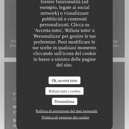
fornire funzionalità (ad
esempio, legate ai social
network) o visualizzare
pubblicità o contenuti
personalizzati. Clicca su
'Accetta tutto', 'Rifiuta tutto' o
'Personalizza' per gestire le tue
preferenze. Puoi modificare le
Per visualizzare la mappa interattiva Waze, devi accettare i cookie di Waze Map
(Google). Questi cookie possono raccogliere dati di navigazione e localizzazione.
tue scelte in qualsiasi momento
Consenti
cliccando sull'icona del cookie
in basso a sinistra delle pagine
del sito.
Informazioni pratiche
Ok, accetta tutto
Orari
Rifiuta tutti i cookie
Lunedi
Chiuso
Personalizza
Mar
-
Ven
Politica di protezione dei dati personali
07:00 - 23:00
Politica di gestione dei cookie
Sabato
08:00 - 23:00