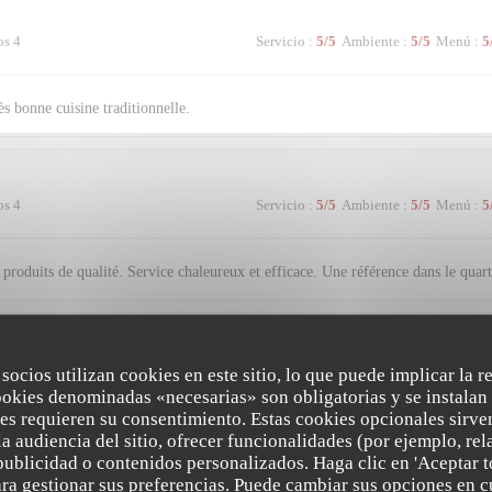
os 4
Servicio
:
5
/5
Ambiente
:
5
/5
Menú
:
5
s bonne cuisine traditionnelle.
os 4
Servicio
:
5
/5
Ambiente
:
5
/5
Menú
:
5
produits de qualité. Service chaleureux et efficace. Une référence dans le quart
os 2
Servicio
:
5
/5
Ambiente
:
5
/5
Menú
:
5
 socios utilizan cookies en este sitio, lo que puede implicar la 
ookies denominadas «necesarias» son obligatorias y se instalan 
es requieren su consentimiento. Estas cookies opcionales sirven
a audiencia del sitio, ofrecer funcionalidades (por ejemplo, re
publicidad o contenidos personalizados. Haga clic en 'Aceptar t
os 2
Servicio
:
5
/5
Ambiente
:
4
/5
Menú
:
4
para gestionar sus preferencias. Puede cambiar sus opciones en