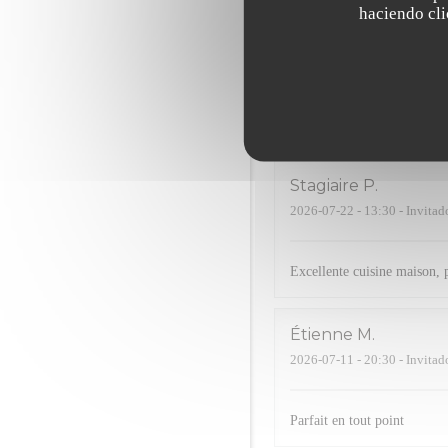
haciendo clic
jennifer
R
2026-07-23
- 20:00 - Invitad
Super accueil et très bonne 
Stagiaire
P
2026-07-22
- 13:30 - Invitad
Excellente cuisine maison,
Étienne
M
2026-07-11
- 20:30 - Invitad
Parfait en tout point