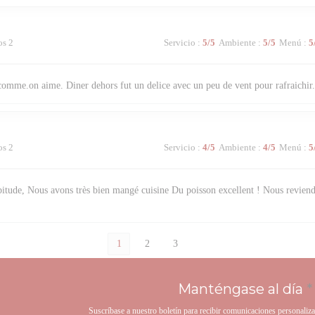
os 2
Servicio
:
5
/5
Ambiente
:
5
/5
Menú
:
5
comme.on aime. Diner dehors fut un delice avec un peu de vent pour rafraichir
os 2
Servicio
:
4
/5
Ambiente
:
4
/5
Menú
:
5
itude, Nous avons très bien mangé cuisine Du poisson excellent ! Nous reviend
1
2
3
Manténgase al día
*
Suscríbase a nuestro boletín para recibir comunicaciones personaliz