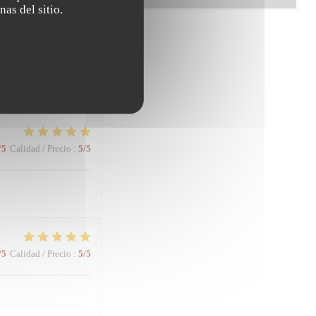
nas del sitio.
/5
Calidad / Precio
:
5
/5
/5
Calidad / Precio
:
5
/5
/5
Calidad / Precio
:
5
/5