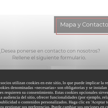
Mapa y Contact
¿Desea ponerse en contacto con nosotros?
Rellene el siguiente formulario.
 socios utilizan cookies en este sitio, lo que puede implicar la 
ookies denominadas «necesarias» son obligatorias y se instalan 
es requieren su consentimiento. Estas cookies opcionales sirven
a audiencia del sitio, ofrecer funcionalidades (por ejemplo, re
publicidad o contenidos personalizados. Haga clic en 'Aceptar t
para gestionar sus preferencias. Puede cambiar sus opciones en