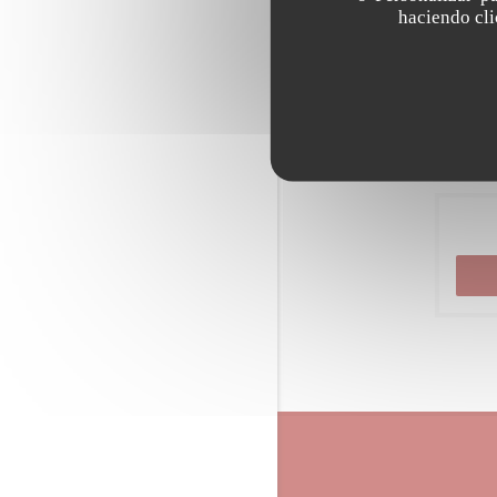
haciendo clic
De acuerdo co
inscribiéndos
política de pr