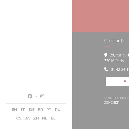
Contacto
29, rue du
((a
75016 Paris
01 42 24 1
RE
Facebook ((abre en una nueva ventana))
Instagram ((abre en una nueva ventana))
© 2026 LE BRA
((ABR
ZENCHEF
EN
IT
DE
FR
PT
RU
CS
JA
ZH
NL
EL