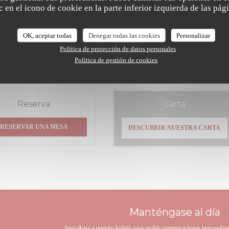
 en el icono de cookie en la parte inferior izquierda de las pági
n la normativa de protección de datos, puede ejercer su derecho a no recibir comunicaciones comerciales
e en la Lista Robinson:
listarobinson.es
. Para más información sobre el tratamiento de sus datos, consulte nuest
OK, aceptar todas
Denegar todas las cookies
Personalizar
ivacidad
.
Política de protección de datos personales
Política de gestión de cookies
Reserva
Carta
RESERVAR UNA MESA
DESCUBRIR NUESTRA CARTA
Manténgase al día
*
Suscríbase a nuestro boletín para recibir comunicaciones personaliz