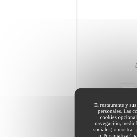
El restaurante y sus
personales. Las c
cookies opcional
navegación, medir l
sociales) o mostrar 
o 'Personalizar' 