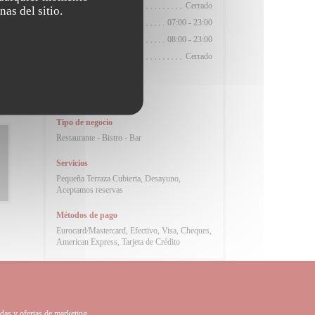
Lunes
Cerrado
nas del sitio.
Mar
-
Vie
07:00 - 23:00
Sábado
08:00 - 23:00
ra
Domingo
Cerrado
Cocina
Francesa Tradicional
Tipo de negocio
Restaurante - Bistro - Bar
Servicios
Pequeña Terraza Cubierta, Desayuno,
Aceptamos reservas
Métodos de pago
Eurocard/Mastercard, Efectivo, Visa, Cheques,
American Express, Tarjeta de Crédito
adas y ofertas de marketing