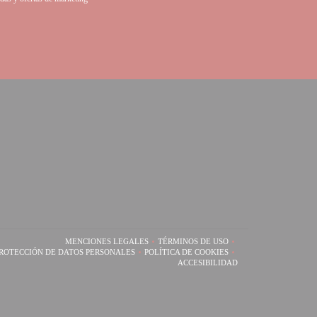
ana))
a ventana))
MENCIONES LEGALES
TÉRMINOS DE USO
((ABRE EN UNA NUEVA VENTANA))
((ABRE EN UNA NUEVA VENTAN
PROTECCIÓN DE DATOS PERSONALES
POLÍTICA DE COOKIES
((ABRE EN UNA NUEVA VENTANA))
((ABRE EN UNA NUEVA VENTANA)
ACCESIBILIDAD
((ABRE EN UNA NUEVA VENT