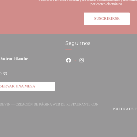
por correo electrónico.
SUSCRIBIRSE
Seguirnos
 Docteur-Blanche
Facebook ((abre en una nueva vent
Instagram ((abre en una nuev
bre en una nueva ventana))
9 33
SERVAR UNA MESA
NDEVIN — CREACIÓN DE PÁGINA WEB DE RESTAURANTE CON
E EN UNA NUEVA VENTANA))
POLÍTICA DE 