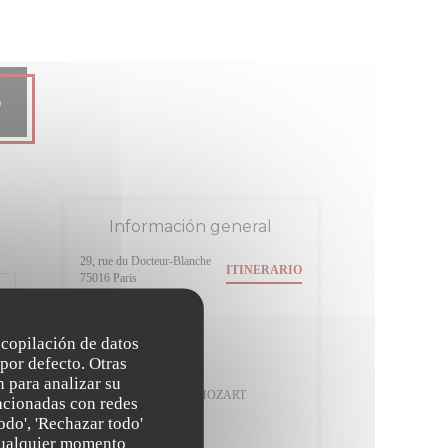
o
Información general
29, rue du Docteur-Blanche
ITINERARIO
((abre en una nueva ventana))
75016 Paris
Metro
Jasmin
recopilación de datos
por defecto. Otras
Estación de bicicletas
 para analizar su
Station n° 16027 79 AV MOZART
lacionadas con redes
odo', 'Rechazar todo'
Horario de apertura
 cualquier momento