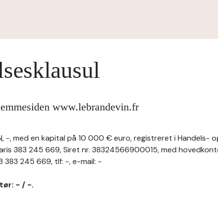
lsesklausul
hjemmesiden www.lebrandevin.fr
 -, med en kapital på 10 000 € euro, registreret i Handels- o
aris 383 245 669, Siret nr. 38324566900015, med hovedkonto
83 245 669, tlf: -, e-mail: -
ør: - / -.