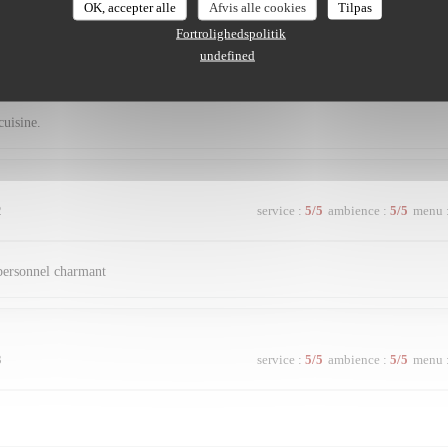
OK, accepter alle
Afvis alle cookies
Tilpas
Fortrolighedspolitik
undefined
4
service
:
5
/5
ambience
:
5
/5
menu
cuisine.
2
service
:
5
/5
ambience
:
5
/5
menu
 personnel charmant
3
service
:
5
/5
ambience
:
5
/5
menu