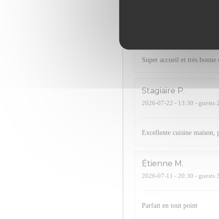
jennifer
R
2026-07-23
- 20:00 - guests 
Super accueil et très bonne 
Stagiaire
P
2026-07-22
- 13:30 - guests 
Excellente cuisine maison,
Étienne
M
2026-07-11
- 20:30 - guests 
Parfait en tout point