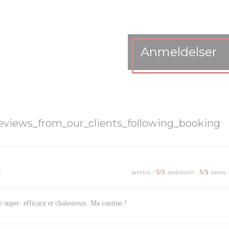
Anmeldelser
eviews_from_our_clients_following_booking
2
service
:
5
/5
ambience
:
5
/5
menu
 super: efficace et chaleureux. Ma cantine !