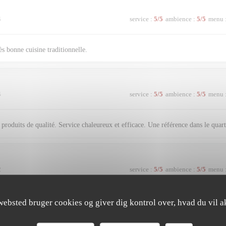
4
service
:
5
/5
ambience
:
5
/5
menu
s bonne cuisine traditionnelle.
4
service
:
5
/5
ambience
:
5
/5
menu
produits de qualité. Service chaleureux et efficace. Une référence dans le quart
2
service
:
5
/5
ambience
:
5
/5
menu
websted bruger cookies og giver dig kontrol over, hvad du vil a
2
service
:
5
/5
ambience
:
4
/5
menu