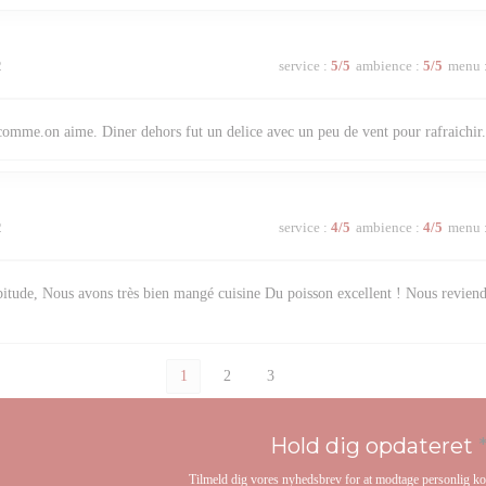
2
service
:
5
/5
ambience
:
5
/5
menu
comme.on aime. Diner dehors fut un delice avec un peu de vent pour rafraichir
2
service
:
4
/5
ambience
:
4
/5
menu
itude, Nous avons très bien mangé cuisine Du poisson excellent ! Nous reviend
1
2
3
Hold dig opdateret
Tilmeld dig vores nyhedsbrev for at modtage personlig 