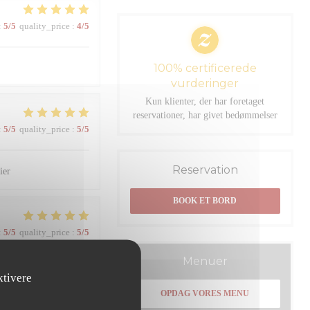
:
5
/5
quality_price
:
4
/5
100% certificerede
vurderinger
Kun klienter, der har foretaget
reservationer, har givet bedømmelser
:
5
/5
quality_price
:
5
/5
Reservation
ier
BOOK ET BORD
:
5
/5
quality_price
:
5
/5
Menuer
ktivere
:
4
/5
quality_price
:
4
/5
OPDAG VORES MENU