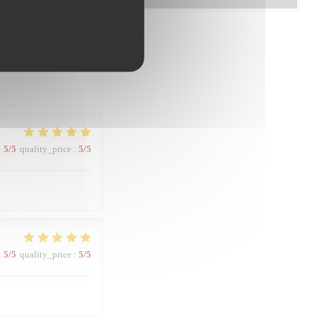
:
5
/5
quality_price
:
5
/5
:
5
/5
quality_price
:
5
/5
:
5
/5
quality_price
:
5
/5