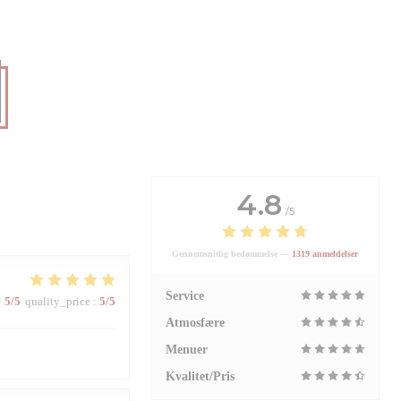
4.8
/5
Gennemsnitlig bedømmelse —
1319 anmeldelser
Service
:
5
/5
quality_price
:
5
/5
Atmosfære
Menuer
Kvalitet/Pris