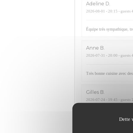
Adeline
D
2026-08-01
- 20:15 - guests 
Équipe très sympathique, trè
Anne
B
2026-07-31
- 20:00 - guests 
Très bonne cuisine avec des 
Gilles
B
2026-07-24
- 19:45 - guests 
Serge
R
Dette 
2026-07-24
- 20:15 - guests 