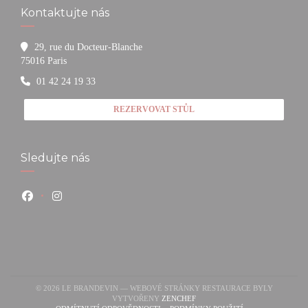
Kontaktujte nás
29, rue du Docteur-Blanche
((otevře se v novém okně))
75016 Paris
01 42 24 19 33
REZERVOVAT STŮL
Sledujte nás
Facebook ((otevře se v novém okně))
Instagram ((otevře se v novém okně))
© 2026 LE BRANDEVIN — WEBOVÉ STRÁNKY RESTAURACE BYLY
((OTEVŘE SE V NOVÉM OKNĚ)
VYTVOŘENY
ZENCHEF